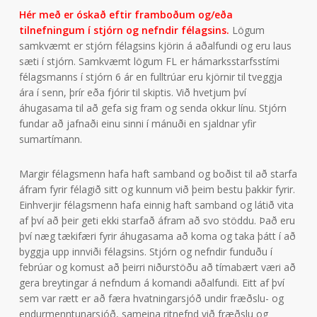
Hér með er óskað eftir framboðum og/eða
tilnefningum í stjórn og nefndir félagsins.
Lögum
samkvæmt er stjórn félagsins kjörin á aðalfundi og eru laus
sæti í stjórn. Samkvæmt lögum FL er hámarksstarfsstími
félagsmanns í stjórn 6 ár en fulltrúar eru kjörnir til tveggja
ára í senn, þrír eða fjórir til skiptis. Við hvetjum því
áhugasama til að gefa sig fram og senda okkur línu. Stjórn
fundar að jafnaði einu sinni í mánuði en sjaldnar yfir
sumartímann.
Margir félagsmenn hafa haft samband og boðist til að starfa
áfram fyrir félagið sitt og kunnum við þeim bestu þakkir fyrir.
Einhverjir félagsmenn hafa einnig haft samband og látið vita
af því að þeir geti ekki starfað áfram að svo stöddu. Það eru
því næg tækifæri fyrir áhugasama að koma og taka þátt í að
byggja upp innviði félagsins. Stjórn og nefndir funduðu í
febrúar og komust að þeirri niðurstöðu að tímabært væri að
gera breytingar á nefndum á komandi aðalfundi. Eitt af því
sem var rætt er að færa hvatningarsjóð undir fræðslu- og
endurmenntunarsjóð, sameina ritnefnd við fræðslu og