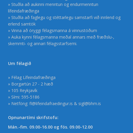
» Stuðla að aukinni menntun og endurmenntun
lífeindafræðinga
» Stuðla að faglegu og stéttarlegu samstarfi við innlend og
erlend samtök
» Vinna að öryggi félagsmanna á vinnustöðum
» Auka kynni félagsmanna meðal annars með fræðslu-,
skemmti- og annari félagsstarfsemi.
Um félagið
» Félag Lífeindafræðinga
» Borgartún 27 - 2 hæð
» 105 Reykjavík
» Sími: 595-5186
» Netföng:
fl@lifeindafraedingur.is
&
sigl@bhm.is
Opnunartími skrifstofu:
Mán.-fim. 09.00-16.00 og fös. 09.00-12.00