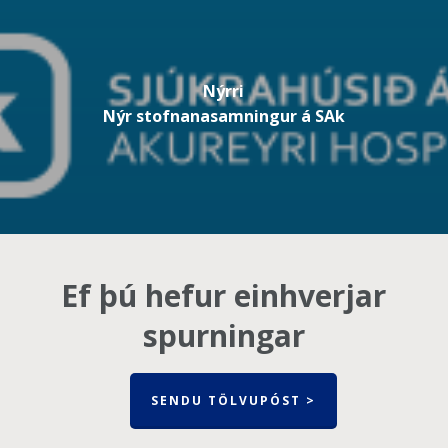
Nýrri
Nýr stofnanasamningur á SAk
Ef þú hefur einhverjar
spurningar
SENDU TÖLVUPÓST >