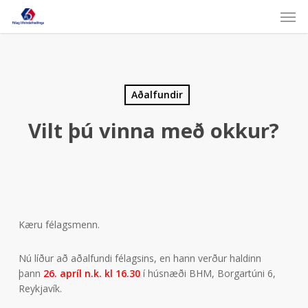
Skip
Men
to
main
content
Aðalfundir
Vilt þú vinna með okkur?
Kæru félagsmenn.
Nú líður að aðalfundi félagsins, en hann verður haldinn
þann
26. apríl n.k. kl 16.30
í húsnæði BHM, Borgartúni 6,
Reykjavík.