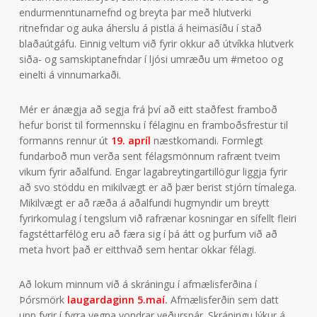
endurmenntunarnefnd og breyta þar með hlutverki
ritnefndar og auka áherslu á pistla á heimasíðu í stað
blaðaútgáfu. Einnig veltum við fyrir okkur að útvíkka hlutverk
siða- og samskiptanefndar í ljósi umræðu um #metoo og
einelti á vinnumarkaði.
Mér er ánægja að segja frá því að eitt staðfest framboð
hefur borist til formennsku í félaginu en framboðsfrestur til
formanns rennur út
19. apríl
næstkomandi. Formlegt
fundarboð mun verða sent félagsmönnum rafrænt tveim
vikum fyrir aðalfund. Engar lagabreytingartillögur liggja fyrir
að svo stöddu en mikilvægt er að þær berist stjórn tímalega.
Mikilvægt er að ræða á aðalfundi hugmyndir um breytt
fyrirkomulag í tengslum við rafrænar kosningar en sífellt fleiri
fagstéttarfélög eru að færa sig í þá átt og þurfum við að
meta hvort það er eitthvað sem hentar okkar félagi.
Að lokum minnum við á skráningu í afmælisferðina í
Þórsmörk
laugardaginn 5.maí
.
Afmælisferðin sem datt
upp fyrir í fyrra vegna vondrar veðurspár. Skráningu lýkur á