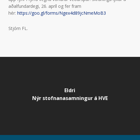
aðalfundardegi, 26. apríl og fer fram
hér:
https://goo.gl/forms/Ngex4d89jcNmeMoB3
Stjórn FL.
Eldri
Nýr stofnanasamningur á HVE