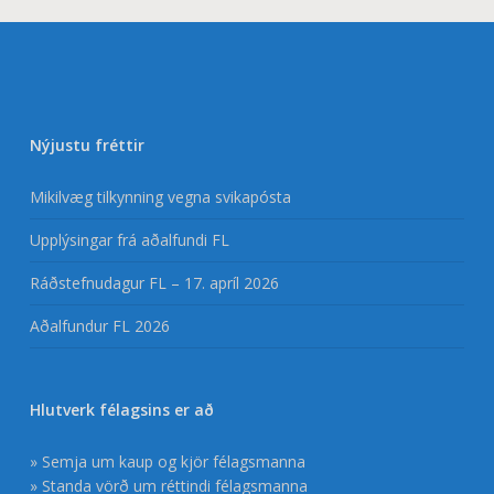
Nýjustu fréttir
Mikilvæg tilkynning vegna svikapósta
Upplýsingar frá aðalfundi FL
Ráðstefnudagur FL – 17. apríl 2026
Aðalfundur FL 2026
Hlutverk félagsins er að
» Semja um kaup og kjör félagsmanna
» Standa vörð um réttindi félagsmanna