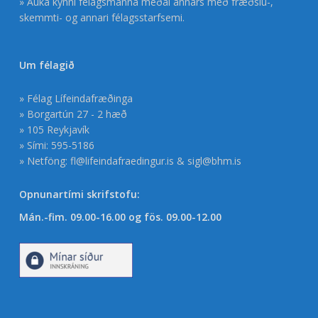
» Auka kynni félagsmanna meðal annars með fræðslu-,
skemmti- og annari félagsstarfsemi.
Um félagið
» Félag Lífeindafræðinga
» Borgartún 27 - 2 hæð
» 105 Reykjavík
» Sími: 595-5186
» Netföng:
fl@lifeindafraedingur.is
&
sigl@bhm.is
Opnunartími skrifstofu:
Mán.-fim. 09.00-16.00 og fös. 09.00-12.00