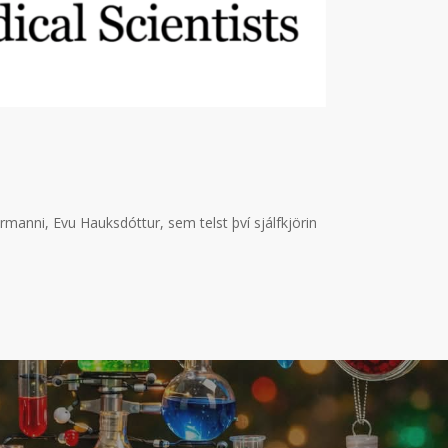
rmanni, Evu Hauksdóttur, sem telst því sjálfkjörin