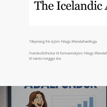
Tilkynning frá stjórn Félags lífeindafræðinga.
Framboðsfrestur til formannskjörs Félags lífeindafr
til næstu tveggja ára.