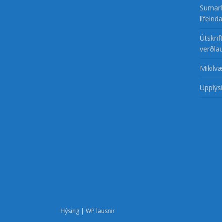
Sumarl
lífein
Útskri
verðla
Mikilv
Upplýsi
Hýsing | WP lausnir