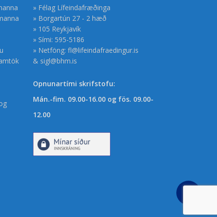
smanna
» Félag Lífeindafræðinga
smanna
» Borgartún 27 - 2 hæð
» 105 Reykjavík
» Sími: 595-5186
gu
» Netföng:
fl@lifeindafraedingur.is
samtök
&
sigl@bhm.is
Opnunartími skrifstofu:
Mán.-fim. 09.00-16.00 og fös. 09.00-
og
12.00