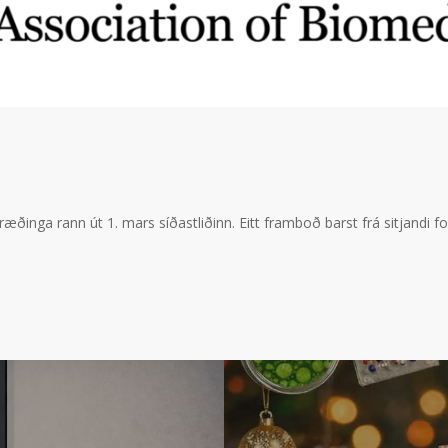
æðinga rann út 1. mars síðastliðinn. Eitt framboð barst frá sitjandi fo