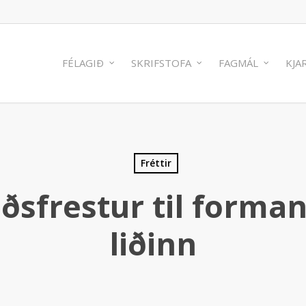
FÉLAGIÐ
SKRIFSTOFA
FAGMÁL
KJA
Fréttir
sfrestur til forma
liðinn