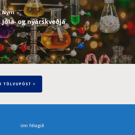
Nýrri
Jóla- og nýárskveðja
U TÖLVUPÓST >
Um félagið