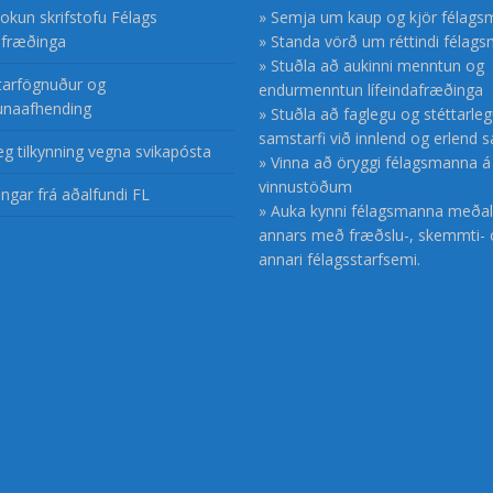
okun skrifstofu Félags
» Semja um kaup og kjör félag
dafræðinga
» Standa vörð um réttindi félag
» Stuðla að aukinni menntun og
ftarfögnuður og
endurmenntun lífeindafræðinga
unaafhending
» Stuðla að faglegu og stéttarle
samstarfi við innlend og erlend 
æg tilkynning vegna svikapósta
» Vinna að öryggi félagsmanna á
vinnustöðum
ngar frá aðalfundi FL
» Auka kynni félagsmanna meðal
annars með fræðslu-, skemmti- 
annari félagsstarfsemi.