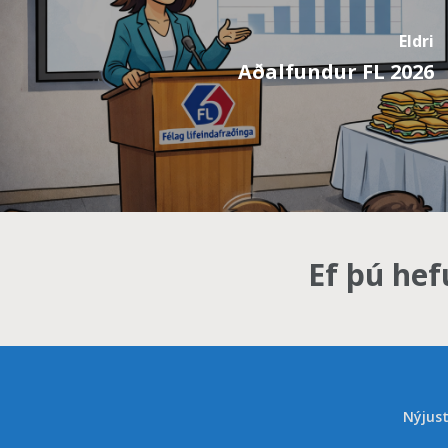
Eldri
Aðalfundur FL 2026
Ef þú hef
Nýjust