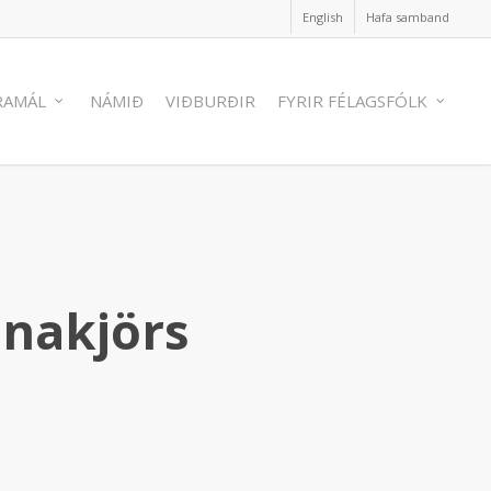
English
Hafa samband
RAMÁL
NÁMIÐ
VIÐBURÐIR
FYRIR FÉLAGSFÓLK
nnakjörs