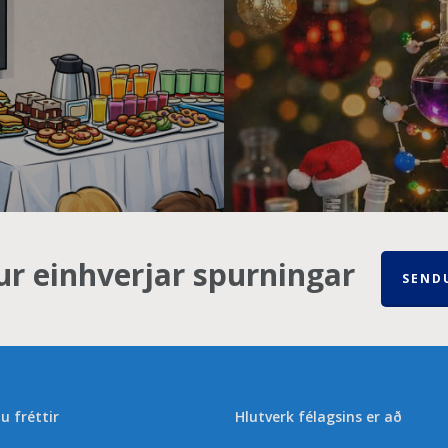
ur einhverjar spurningar
SEND
u fréttir
Hlutverk félagsins er að