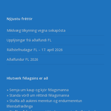
Nýjustu fréttir
Mikilvæg tilkynning vegna svikapósta
Upplýsingar frá aðalfundi FL
Ráðstefnudagur FL – 17. apríl 2026
Aðalfundur FL 2026
Hlutverk félagsins er að
» Semja um kaup og kjör félagsmanna
» Standa vörð um réttindi félagsmanna
» Stuðla að aukinni menntun og endurmenntun
lífeindafræðinga