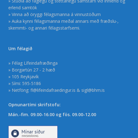
» Stuðla að faglegu og stéttarlegu samstarfi við innlend og
erlend samtök
» Vinna að öryggi félagsmanna á vinnustöðum
» Auka kynni félagsmanna meðal annars með fræðslu-,
skemmti- og annari félagsstarfsemi.
Um félagið
» Félag Lífeindafræðinga
» Borgartún 27 - 2 hæð
» 105 Reykjavík
» Sími: 595-5186
» Netföng:
fl@lifeindafraedingur.is
&
sigl@bhm.is
Opnunartími skrifstofu:
Mán.-fim. 09.00-16.00 og fös. 09.00-12.00