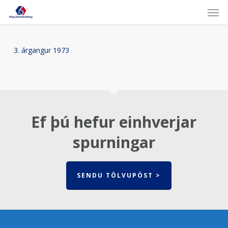
Skip
Men
to
main
content
3. árgangur 1973
Ef þú hefur einhverjar
spurningar
SENDU TÖLVUPÓST >