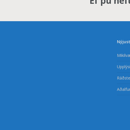
Ef þú hef
Nýjust
Mikilv
Upplýsi
Ráðste
Aðalfu