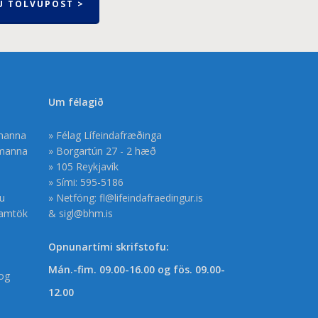
U TÖLVUPÓST >
Um félagið
smanna
» Félag Lífeindafræðinga
smanna
» Borgartún 27 - 2 hæð
» 105 Reykjavík
» Sími: 595-5186
gu
» Netföng:
fl@lifeindafraedingur.is
samtök
&
sigl@bhm.is
Opnunartími skrifstofu:
Mán.-fim. 09.00-16.00 og fös. 09.00-
og
12.00