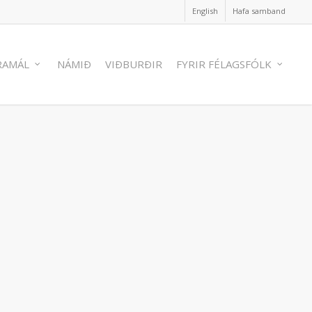
English
Hafa samband
RAMÁL
NÁMIÐ
VIÐBURÐIR
FYRIR FÉLAGSFÓLK