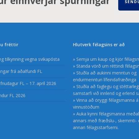
ur einhverjar spurningar
SEND
u fréttir
Hlutverk félagsins er að
æg tilkynning vegna svikapósta
» Semja um kaup og kjör félag
» Standa vörð um réttindi félag
ngar frá aðalfundi FL
» Stuðla að aukinni menntun og
endurmenntun lífeindafræðinga
fnudagur FL – 17. apríl 2026
» Stuðla að faglegu og stéttarle
samstarfi við innlend og erlend 
ndur FL 2026
» Vinna að öryggi félagsmanna á
vinnustöðum
» Auka kynni félagsmanna meðal
annars með fræðslu-, skemmti- 
annari félagsstarfsemi.