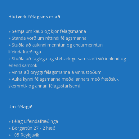
Hlutverk félagsins er að
» Semja um kaup og kjör félagsmanna
» Standa vörð um réttindi félagsmanna
» Stuðla að aukinni menntun og endurmenntun
lífeindafræðinga
» Stuðla að faglegu og stéttarlegu samstarfi við innlend og
erlend samtök
» Vinna að öryggi félagsmanna á vinnustöðum
» Auka kynni félagsmanna meðal annars með fræðslu-,
skemmti- og annari félagsstarfsemi.
Um félagið
» Félag Lífeindafræðinga
» Borgartún 27 - 2 hæð
» 105 Reykjavík