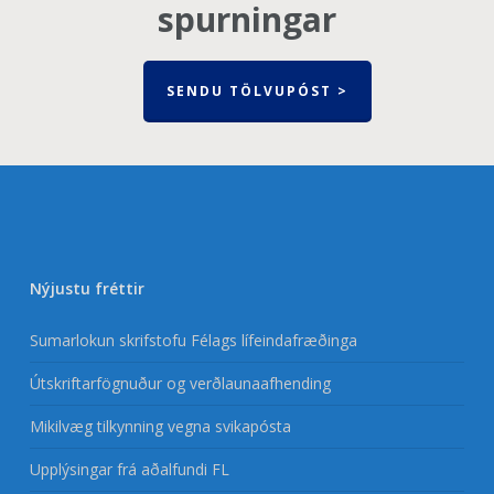
spurningar
SENDU TÖLVUPÓST >
Nýjustu fréttir
Sumarlokun skrifstofu Félags lífeindafræðinga
Útskriftarfögnuður og verðlaunaafhending
Mikilvæg tilkynning vegna svikapósta
Upplýsingar frá aðalfundi FL