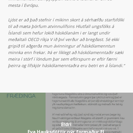
mesta í Evrópu.
Ljóst er að það stefnir í mikinn skort á sérhæfðu starfsfólki
til að mæta þörfum atvinnulífsins Hlutfall ungsfólks á
Íslandi sem hefur lokið háskólanám i er langt undir
meðaltali OECD ríkja V ið því verður að bregðast. Sé ekki
gripið til aðgerða mun ávinningur af háskólamenntun
minnka enn frekar. Þá er líklegt að háskólamenntaðir sæki
meira í störf í löndum þar sem eftirspurn er eftir færni
þeirra og lífskjör háskólamenntaðra eru betri en á Íslandi.“
Eldri
Eva Hauksdóttir nýr formaður FL