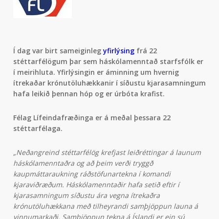
Í dag var birt sameiginleg
yfirlýsing
frá 22
stéttarfélögum þar sem háskólamenntað starfsfólk er
í meirihluta. Yfirlýsingin er áminning um hvernig
ítrekaðar krónutöluhækkanir í síðustu kjarasamningum
hafa leikið þennan hóp og er úrbóta krafist.
Félag Lífeindafræðinga er á meðal þessara 22
stéttarfélaga.
„Neðangreind stéttarfélög krefjast leiðréttingar á launum
háskólamenntaðra og að þeim verði tryggð
kaupmáttaraukning ráðstöfunartekna í komandi
kjaraviðræðum. Háskólamenntaðir hafa setið eftir í
kjarasamningum síðustu ára vegna ítrekaðra
krónutöluhækkana með tilheyrandi samþjöppun launa á
vinnumarkaði. Samþjöppun tekna á Íslandi er ein sú