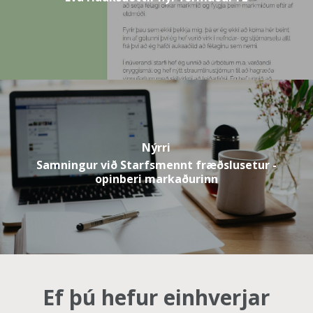
Nýrri
Samningur við Starfsmennt fræðslusetur -
opinberi markaðurinn
Ef þú hefur einhverjar