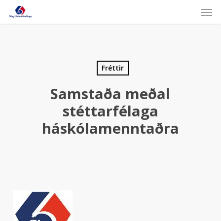
Skip
Men
to
main
content
Fréttir
Samstaða meðal
stéttarfélaga
háskólamenntaðra