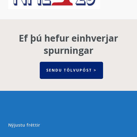
Ef þú hefur einhverjar
spurningar
SENDU TÖLVUPÓST >
Nýjustu fréttir