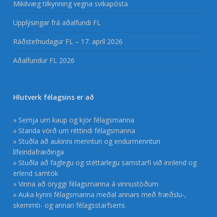
Mikilvæg tilkynning vegna svikapósta
Upplýsingar frá aðalfundi FL
Ráðstefnudagur FL – 17. apríl 2026
Aðalfundur FL 2026
Hlutverk félagsins er að
» Semja um kaup og kjör félagsmanna
» Standa vörð um réttindi félagsmanna
» Stuðla að aukinni menntun og endurmenntun
lífeindafræðinga
» Stuðla að faglegu og stéttarlegu samstarfi við innlend og
erlend samtök
» Vinna að öryggi félagsmanna á vinnustöðum
» Auka kynni félagsmanna meðal annars með fræðslu-,
skemmti- og annari félagsstarfsemi.