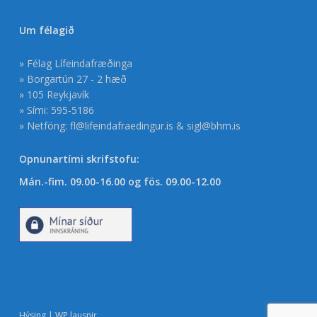
Um félagið
» Félag Lífeindafræðinga
» Borgartún 27 - 2 hæð
» 105 Reykjavík
» Sími: 595-5186
» Netföng:
fl@lifeindafraedingur.is
&
sigl@bhm.is
Opnunartími skrifstofu:
Mán.-fim. 09.00-16.00 og fös. 09.00-12.00
Hýsing | WP lausnir