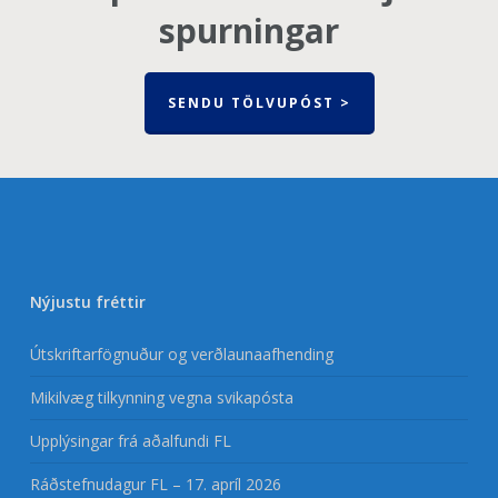
spurningar
SENDU TÖLVUPÓST >
Nýjustu fréttir
Útskriftarfögnuður og verðlaunaafhending
Mikilvæg tilkynning vegna svikapósta
Upplýsingar frá aðalfundi FL
Ráðstefnudagur FL – 17. apríl 2026