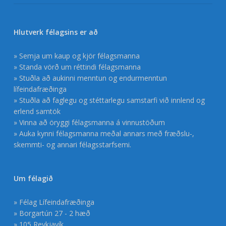
Hlutverk félagsins er að
» Semja um kaup og kjör félagsmanna
» Standa vörð um réttindi félagsmanna
» Stuðla að aukinni menntun og endurmenntun
lífeindafræðinga
» Stuðla að faglegu og stéttarlegu samstarfi við innlend og
erlend samtök
» Vinna að öryggi félagsmanna á vinnustöðum
» Auka kynni félagsmanna meðal annars með fræðslu-,
skemmti- og annari félagsstarfsemi.
Um félagið
» Félag Lífeindafræðinga
» Borgartún 27 - 2 hæð
» 105 Reykjavík