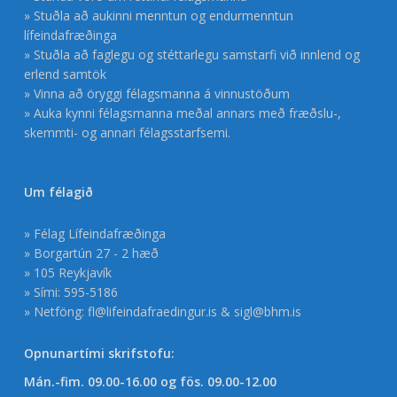
» Stuðla að aukinni menntun og endurmenntun
lífeindafræðinga
» Stuðla að faglegu og stéttarlegu samstarfi við innlend og
erlend samtök
» Vinna að öryggi félagsmanna á vinnustöðum
» Auka kynni félagsmanna meðal annars með fræðslu-,
skemmti- og annari félagsstarfsemi.
Um félagið
» Félag Lífeindafræðinga
» Borgartún 27 - 2 hæð
» 105 Reykjavík
» Sími: 595-5186
» Netföng:
fl@lifeindafraedingur.is
&
sigl@bhm.is
Opnunartími skrifstofu:
Mán.-fim. 09.00-16.00 og fös. 09.00-12.00