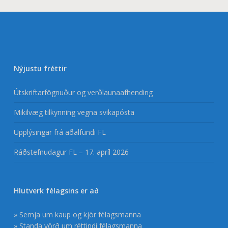
Nýjustu fréttir
Útskriftarfögnuður og verðlaunaafhending
Mikilvæg tilkynning vegna svikapósta
Upplýsingar frá aðalfundi FL
Ráðstefnudagur FL – 17. apríl 2026
Hlutverk félagsins er að
» Semja um kaup og kjör félagsmanna
» Standa vörð um réttindi félagsmanna