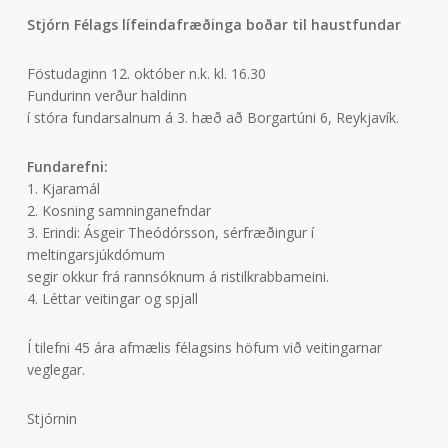
Stjórn Félags lífeindafræðinga boðar til haustfundar
Föstudaginn 12. október n.k. kl. 16.30
Fundurinn verður haldinn
í stóra fundarsalnum á 3. hæð að Borgartúni 6, Reykjavík.
Fundarefni:
1. Kjaramál
2. Kosning samninganefndar
3. Erindi: Ásgeir Theódórsson, sérfræðingur í
meltingarsjúkdómum
segir okkur frá rannsóknum á ristilkrabbameini.
4. Léttar veitingar og spjall
Í tilefni 45 ára afmælis félagsins höfum við veitingarnar
veglegar.
Stjórnin