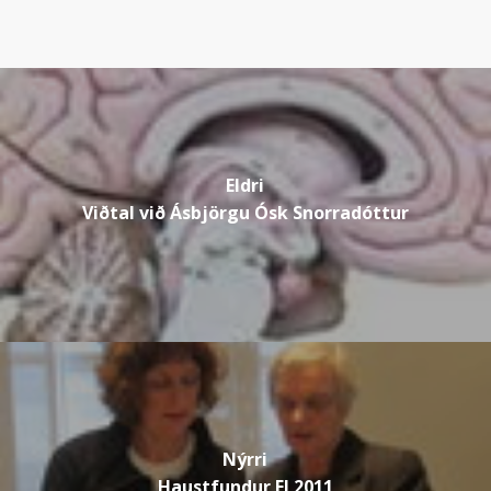
Eldri
Viðtal við Ásbjörgu Ósk Snorradóttur
Nýrri
Haustfundur Fl 2011