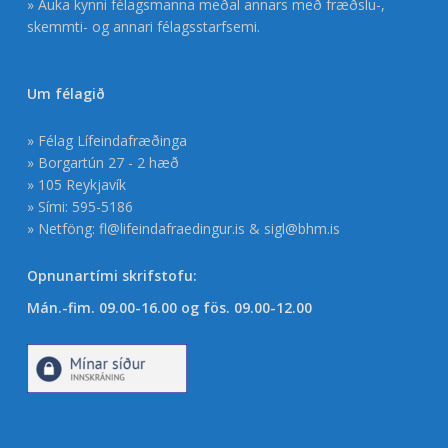
» Auka kynni félagsmanna meðal annars með fræðslu-,
skemmti- og annari félagsstarfsemi.
Um félagið
» Félag Lífeindafræðinga
» Borgartún 27 - 2 hæð
» 105 Reykjavík
» Sími: 595-5186
» Netföng:
fl@lifeindafraedingur.is
&
sigl@bhm.is
Opnunartími skrifstofu:
Mán.-fim. 09.00-16.00 og fös. 09.00-12.00