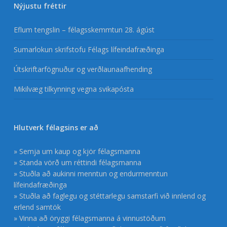
Nýjustu fréttir
Eflum tengslin – félagsskemmtun 28. ágúst
Sumarlokun skrifstofu Félags lífeindafræðinga
Útskriftarfögnuður og verðlaunaafhending
Mikilvæg tilkynning vegna svikapósta
Hlutverk félagsins er að
» Semja um kaup og kjör félagsmanna
» Standa vörð um réttindi félagsmanna
» Stuðla að aukinni menntun og endurmenntun
lífeindafræðinga
» Stuðla að faglegu og stéttarlegu samstarfi við innlend og
erlend samtök
» Vinna að öryggi félagsmanna á vinnustöðum