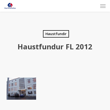
Skip
Men
to
main
content
Haustfundir
Haustfundur FL 2012