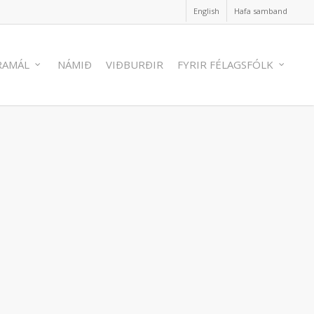
English
Hafa samband
RAMÁL
NÁMIÐ
VIÐBURÐIR
FYRIR FÉLAGSFÓLK