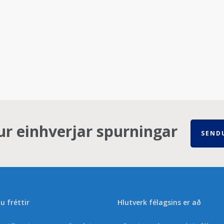
ur einhverjar spurningar
SEND
u fréttir
Hlutverk félagsins er að