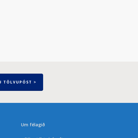
U TÖLVUPÓST >
Um félagið