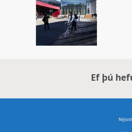
Ef þú hef
Nýjust