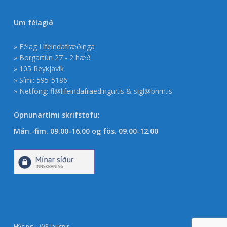
Um félagið
» Félag Lífeindafræðinga
» Borgartún 27 - 2 hæð
» 105 Reykjavík
» Sími: 595-5186
» Netföng:
fl@lifeindafraedingur.is
&
sigl@bhm.is
Opnunartími skrifstofu:
Mán.-fim. 09.00-16.00 og fös. 09.00-12.00
Hýsing | WP lausnir