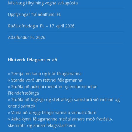
Mikilvæg tilkynning vegna svikapósta
Upplýsingar frá aðalfundi FL
Ráðstefnudagur FL – 17. apríl 2026
Aðalfundur FL 2026
Hlutverk félagsins er að
» Semja um kaup og kjör félagsmanna
» Standa vörð um réttindi félagsmanna
» Stuðla að aukinni menntun og endurmenntun
lífeindafræðinga
» Stuðla að faglegu og stéttarlegu samstarfi við innlend og
erlend samtök
» Vinna að öryggi félagsmanna á vinnustöðum
» Auka kynni félagsmanna meðal annars með fræðslu-,
skemmti- og annari félagsstarfsemi.