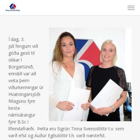
Skip
Men
to
main
content
Í dag, 3.
júlí fengum við
góða gesti til
okkar í
Borgartúnið,
erindið var að
veita þeim
viðurkenningar úr
Hvatningarsjóði
félagsins fyrir
besta
námsárangur
fyrir B.Sc í
lífeindafræði. Þetta eru Sigrún Tinna Sveinsdóttir t.v. sem
varð efst og Auður Egilsdóttir t.h. varð næstefst.