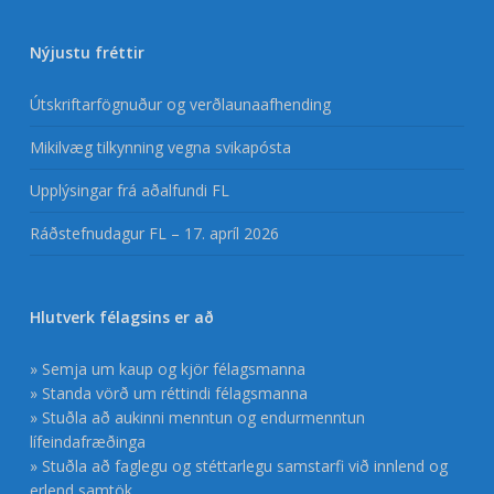
Nýjustu fréttir
Útskriftarfögnuður og verðlaunaafhending
Mikilvæg tilkynning vegna svikapósta
Upplýsingar frá aðalfundi FL
Ráðstefnudagur FL – 17. apríl 2026
Hlutverk félagsins er að
» Semja um kaup og kjör félagsmanna
» Standa vörð um réttindi félagsmanna
» Stuðla að aukinni menntun og endurmenntun
lífeindafræðinga
» Stuðla að faglegu og stéttarlegu samstarfi við innlend og
erlend samtök