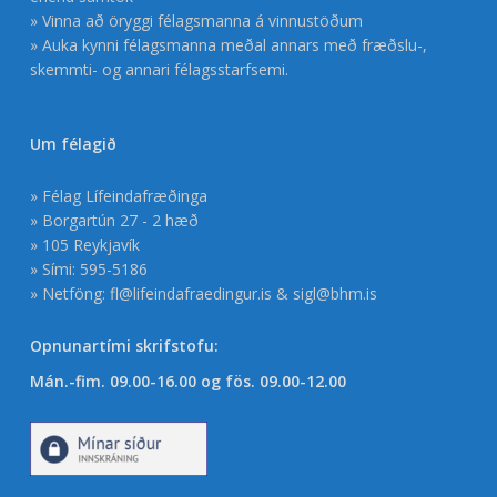
» Vinna að öryggi félagsmanna á vinnustöðum
» Auka kynni félagsmanna meðal annars með fræðslu-,
skemmti- og annari félagsstarfsemi.
Um félagið
» Félag Lífeindafræðinga
» Borgartún 27 - 2 hæð
» 105 Reykjavík
» Sími: 595-5186
» Netföng:
fl@lifeindafraedingur.is
&
sigl@bhm.is
Opnunartími skrifstofu:
Mán.-fim. 09.00-16.00 og fös. 09.00-12.00