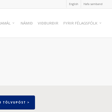
English
Hafa samband
RAMÁL
NÁMIÐ
VIÐBURÐIR
FYRIR FÉLAGSFÓLK
U TÖLVUPÓST >