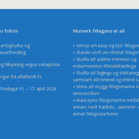
u fréttir
Hlutverk félagsins er að
ftarfögnuður og
» Semja um kaup og kjör félag
unaafhending
» Standa vörð um réttindi félag
» Stuðla að aukinni menntun og
æg tilkynning vegna svikapósta
endurmenntun lífeindafræðinga
» Stuðla að faglegu og stéttarle
ngar frá aðalfundi FL
samstarfi við innlend og erlend 
» Vinna að öryggi félagsmanna á
fnudagur FL – 17. apríl 2026
vinnustöðum
» Auka kynni félagsmanna meðal
annars með fræðslu-, skemmti- 
annari félagsstarfsemi.