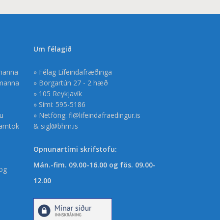
Um félagið
smanna
» Félag Lífeindafræðinga
smanna
» Borgartún 27 - 2 hæð
» 105 Reykjavík
» Sími: 595-5186
gu
» Netföng:
fl@lifeindafraedingur.is
samtök
&
sigl@bhm.is
Opnunartími skrifstofu:
Mán.-fim. 09.00-16.00 og fös. 09.00-
og
12.00