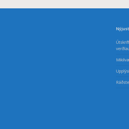
Nýjust
Útskri
verðla
Mikilv
Upplýsi
Ráðste