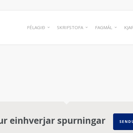
FÉLAGIÐ
SKRIFSTOFA
FAGMÁL
KJA
ur einhverjar spurningar
SEND