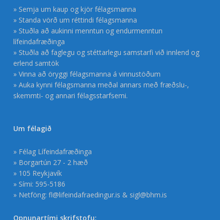
» Semja um kaup og kjör félagsmanna
» Standa vörð um réttindi félagsmanna
» Stuðla að aukinni menntun og endurmenntun
lífeindafræðinga
» Stuðla að faglegu og stéttarlegu samstarfi við innlend og
erlend samtök
» Vinna að öryggi félagsmanna á vinnustöðum
» Auka kynni félagsmanna meðal annars með fræðslu-,
skemmti- og annari félagsstarfsemi.
Um félagið
» Félag Lífeindafræðinga
» Borgartún 27 - 2 hæð
» 105 Reykjavík
» Sími: 595-5186
» Netföng:
fl@lifeindafraedingur.is
&
sigl@bhm.is
Opnunartími skrifstofu: