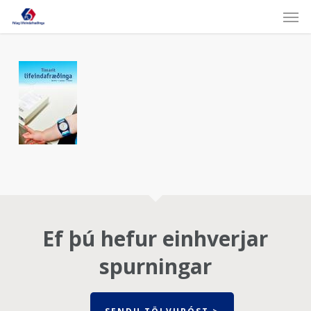
Skip
Men
to
main
content
Ef þú hefur einhverjar
spurningar