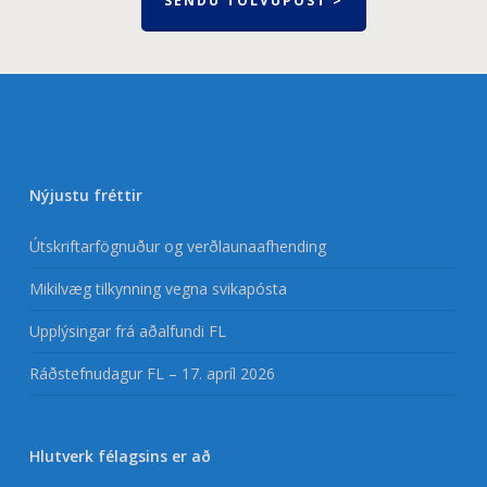
SENDU TÖLVUPÓST >
Nýjustu fréttir
Útskriftarfögnuður og verðlaunaafhending
Mikilvæg tilkynning vegna svikapósta
Upplýsingar frá aðalfundi FL
Ráðstefnudagur FL – 17. apríl 2026
Hlutverk félagsins er að