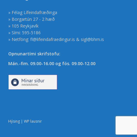
» Félag Lífeindafræðinga
» Borgartún 27 - 2 hæð
» 105 Reykjavík
» Sími: 595-5186
» Netföng:
fl@lifeindafraedingur.is
&
sigl@bhm.is
Opnunartími skrifstofu:
Mán.-fim. 09.00-16.00 og fös. 09.00-12.00
Hýsing | WP lausnir