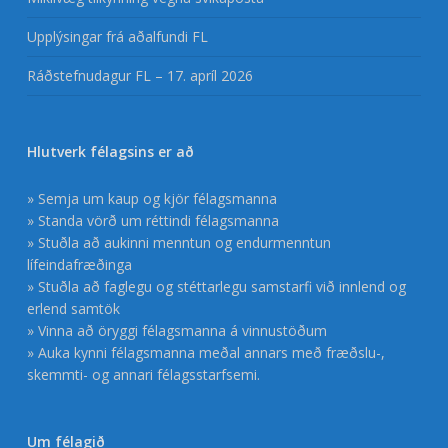
Upplýsingar frá aðalfundi FL
Ráðstefnudagur FL – 17. apríl 2026
Hlutverk félagsins er að
» Semja um kaup og kjör félagsmanna
» Standa vörð um réttindi félagsmanna
» Stuðla að aukinni menntun og endurmenntun
lífeindafræðinga
» Stuðla að faglegu og stéttarlegu samstarfi við innlend og
erlend samtök
» Vinna að öryggi félagsmanna á vinnustöðum
» Auka kynni félagsmanna meðal annars með fræðslu-,
skemmti- og annari félagsstarfsemi.
Um félagið