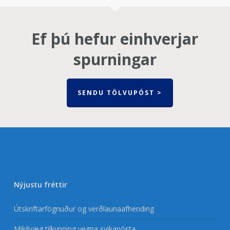
Ef þú hefur einhverjar
spurningar
SENDU TÖLVUPÓST >
Nýjustu fréttir
Útskriftarfögnuður og verðlaunaafhending
Mikilvæg tilkynning vegna svikapósta