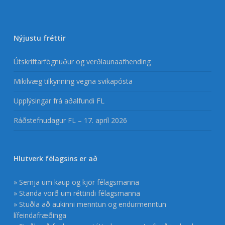
Nýjustu fréttir
Útskriftarfögnuður og verðlaunaafhending
Mikilvæg tilkynning vegna svikapósta
Upplýsingar frá aðalfundi FL
Ráðstefnudagur FL – 17. apríl 2026
Hlutverk félagsins er að
» Semja um kaup og kjör félagsmanna
» Standa vörð um réttindi félagsmanna
» Stuðla að aukinni menntun og endurmenntun
lífeindafræðinga