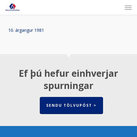
Skip
Men
to
main
content
10. árgangur 1981
Ef þú hefur einhverjar
spurningar
SENDU TÖLVUPÓST >