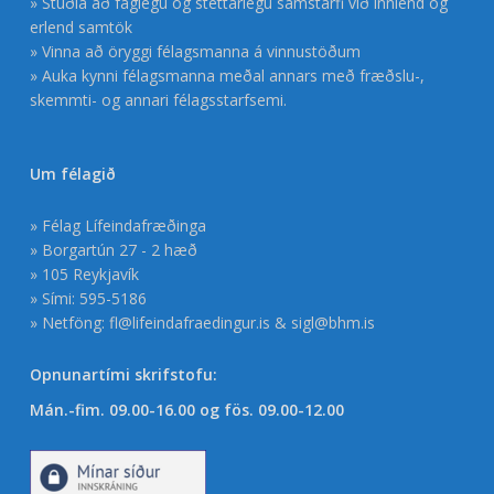
» Stuðla að faglegu og stéttarlegu samstarfi við innlend og
erlend samtök
» Vinna að öryggi félagsmanna á vinnustöðum
» Auka kynni félagsmanna meðal annars með fræðslu-,
skemmti- og annari félagsstarfsemi.
Um félagið
» Félag Lífeindafræðinga
» Borgartún 27 - 2 hæð
» 105 Reykjavík
» Sími: 595-5186
» Netföng:
fl@lifeindafraedingur.is
&
sigl@bhm.is
Opnunartími skrifstofu:
Mán.-fim. 09.00-16.00 og fös. 09.00-12.00