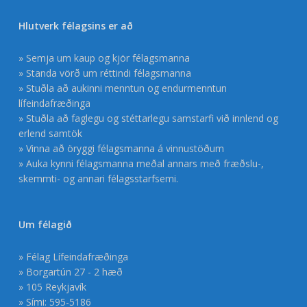
Hlutverk félagsins er að
» Semja um kaup og kjör félagsmanna
» Standa vörð um réttindi félagsmanna
» Stuðla að aukinni menntun og endurmenntun
lífeindafræðinga
» Stuðla að faglegu og stéttarlegu samstarfi við innlend og
erlend samtök
» Vinna að öryggi félagsmanna á vinnustöðum
» Auka kynni félagsmanna meðal annars með fræðslu-,
skemmti- og annari félagsstarfsemi.
Um félagið
» Félag Lífeindafræðinga
» Borgartún 27 - 2 hæð
» 105 Reykjavík
» Sími: 595-5186