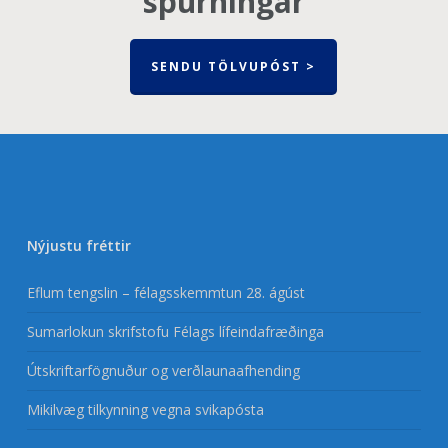
spurningar
SENDU TÖLVUPÓST >
Nýjustu fréttir
Eflum tengslin – félagsskemmtun 28. ágúst
Sumarlokun skrifstofu Félags lífeindafræðinga
Útskriftarfögnuður og verðlaunaafhending
Mikilvæg tilkynning vegna svikapósta