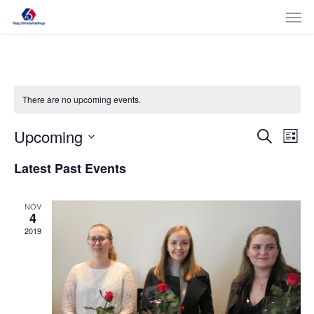
Skip
Men
to
main
content
There are no upcoming events.
Events
Even
Upcoming
Search
List
View
Search
Select
Navi
Latest Past Events
date.
and
Views
NÓV
4
Navigat
2019