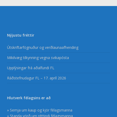
Nýjustu fréttir
Útskriftarfögnuður og verðlaunaafhending
Mikilvæg tilkynning vegna svikapósta
Upplýsingar frá aðalfundi FL
Ráðstefnudagur FL – 17. apríl 2026
Hlutverk félagsins er að
» Semja um kaup og kjör félagsmanna
» Standa vörð um réttindi félagsmanna