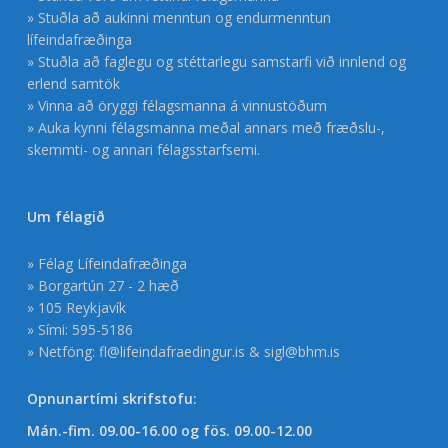
» Stuðla að aukinni menntun og endurmenntun
lífeindafræðinga
» Stuðla að faglegu og stéttarlegu samstarfi við innlend og
erlend samtök
» Vinna að öryggi félagsmanna á vinnustöðum
» Auka kynni félagsmanna meðal annars með fræðslu-,
skemmti- og annari félagsstarfsemi.
Um félagið
» Félag Lífeindafræðinga
» Borgartún 27 - 2 hæð
» 105 Reykjavík
» Sími: 595-5186
» Netföng:
fl@lifeindafraedingur.is
&
sigl@bhm.is
Opnunartími skrifstofu:
Mán.-fim. 09.00-16.00 og fös. 09.00-12.00