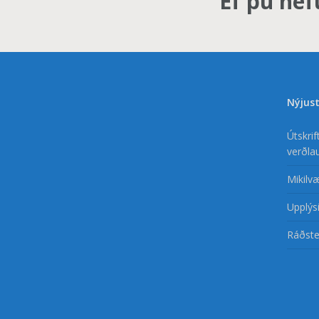
Ef þú hef
Nýjust
Útskri
verðla
Mikilv
Upplýsi
Ráðste