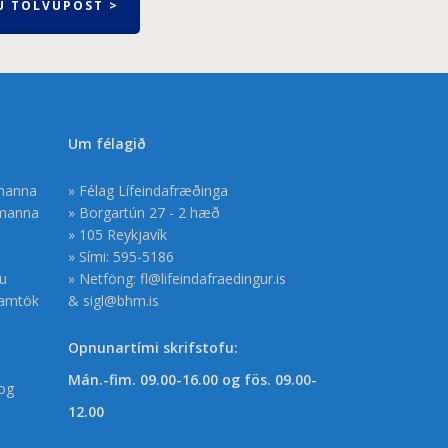
U TÖLVUPÓST >
Um félagið
smanna
» Félag Lífeindafræðinga
smanna
» Borgartún 27 - 2 hæð
» 105 Reykjavík
» Sími: 595-5186
gu
» Netföng:
fl@lifeindafraedingur.is
samtök
&
sigl@bhm.is
Opnunartími skrifstofu:
Mán.-fim. 09.00-16.00 og fös. 09.00-
og
12.00