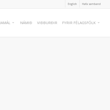
English
Hafa samband
RAMÁL
NÁMIÐ
VIÐBURÐIR
FYRIR FÉLAGSFÓLK