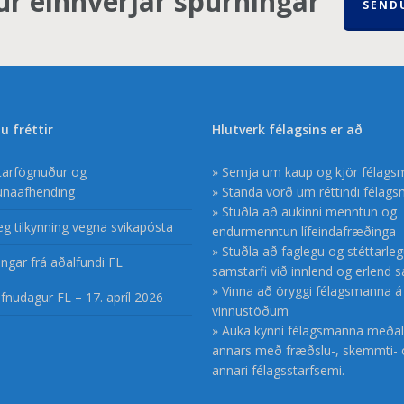
ur einhverjar spurningar
SEND
u fréttir
Hlutverk félagsins er að
ftarfögnuður og
» Semja um kaup og kjör félag
unaafhending
» Standa vörð um réttindi félag
» Stuðla að aukinni menntun og
æg tilkynning vegna svikapósta
endurmenntun lífeindafræðinga
» Stuðla að faglegu og stéttarle
ngar frá aðalfundi FL
samstarfi við innlend og erlend 
» Vinna að öryggi félagsmanna á
fnudagur FL – 17. apríl 2026
vinnustöðum
» Auka kynni félagsmanna meðal
annars með fræðslu-, skemmti- 
annari félagsstarfsemi.