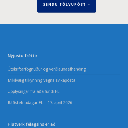
SENDU TÖLVUPÓST >
Nýjustu fréttir
Útskriftarfögnuður og verðlaunaafhending
Mikilvæg tilkynning vegna svikapósta
Upplýsingar frá aðalfundi FL
Ráðstefnudagur FL – 17. apríl 2026
Hlutverk félagsins er að