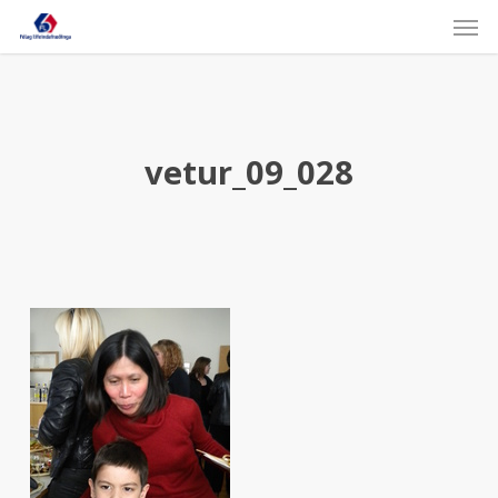
Skip
Men
to
main
content
vetur_09_028