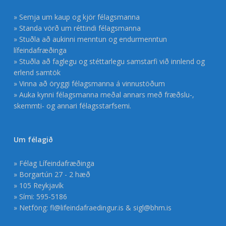
» Semja um kaup og kjör félagsmanna
» Standa vörð um réttindi félagsmanna
» Stuðla að aukinni menntun og endurmenntun
lífeindafræðinga
» Stuðla að faglegu og stéttarlegu samstarfi við innlend og
erlend samtök
» Vinna að öryggi félagsmanna á vinnustöðum
» Auka kynni félagsmanna meðal annars með fræðslu-,
skemmti- og annari félagsstarfsemi.
Um félagið
» Félag Lífeindafræðinga
» Borgartún 27 - 2 hæð
» 105 Reykjavík
» Sími: 595-5186
» Netföng:
fl@lifeindafraedingur.is
&
sigl@bhm.is