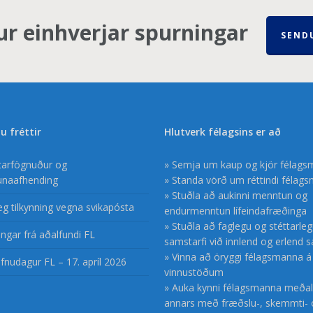
ur einhverjar spurningar
SEND
u fréttir
Hlutverk félagsins er að
ftarfögnuður og
» Semja um kaup og kjör félag
unaafhending
» Standa vörð um réttindi félag
» Stuðla að aukinni menntun og
æg tilkynning vegna svikapósta
endurmenntun lífeindafræðinga
» Stuðla að faglegu og stéttarle
ngar frá aðalfundi FL
samstarfi við innlend og erlend 
» Vinna að öryggi félagsmanna á
fnudagur FL – 17. apríl 2026
vinnustöðum
» Auka kynni félagsmanna meðal
annars með fræðslu-, skemmti- 