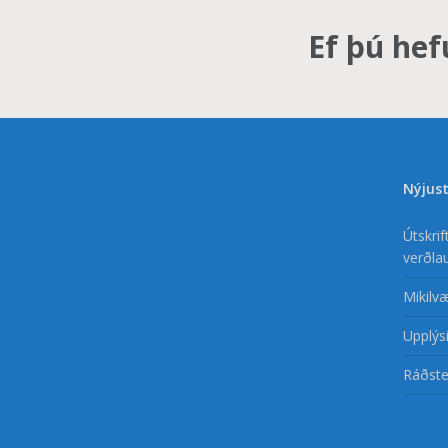
Ef þú hef
Nýjust
Útskri
verðla
Mikilv
Upplýsi
Ráðste