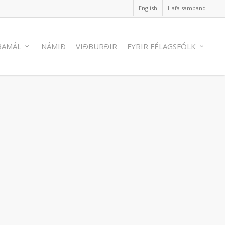
English
Hafa samband
RAMÁL
NÁMIÐ
VIÐBURÐIR
FYRIR FÉLAGSFÓLK