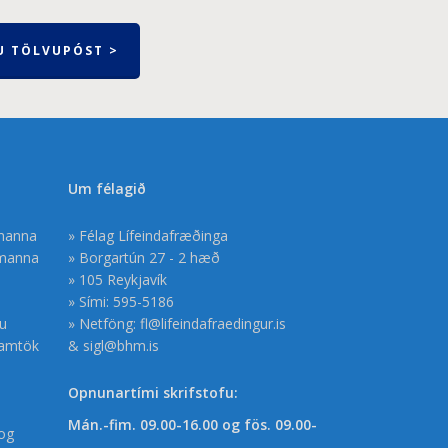
U TÖLVUPÓST >
Um félagið
smanna
» Félag Lífeindafræðinga
smanna
» Borgartún 27 - 2 hæð
» 105 Reykjavík
» Sími: 595-5186
gu
» Netföng:
fl@lifeindafraedingur.is
samtök
&
sigl@bhm.is
Opnunartími skrifstofu:
Mán.-fim. 09.00-16.00 og fös. 09.00-
og