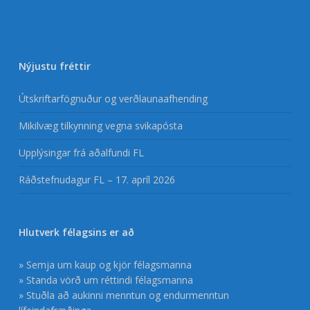
Nýjustu fréttir
Útskriftarfögnuður og verðlaunaafhending
Mikilvæg tilkynning vegna svikapósta
Upplýsingar frá aðalfundi FL
Ráðstefnudagur FL – 17. apríl 2026
Hlutverk félagsins er að
» Semja um kaup og kjör félagsmanna
» Standa vörð um réttindi félagsmanna
» Stuðla að aukinni menntun og endurmenntun