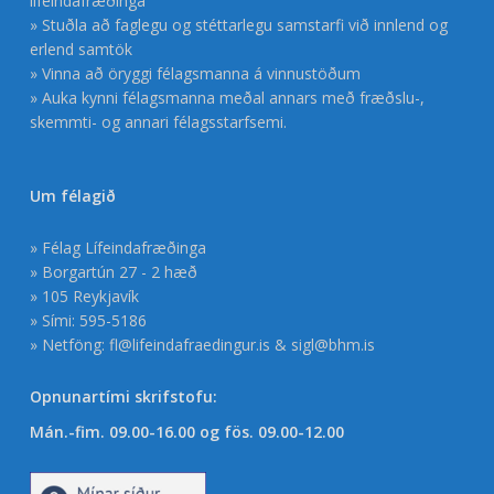
lífeindafræðinga
» Stuðla að faglegu og stéttarlegu samstarfi við innlend og
erlend samtök
» Vinna að öryggi félagsmanna á vinnustöðum
» Auka kynni félagsmanna meðal annars með fræðslu-,
skemmti- og annari félagsstarfsemi.
Um félagið
» Félag Lífeindafræðinga
» Borgartún 27 - 2 hæð
» 105 Reykjavík
» Sími: 595-5186
» Netföng:
fl@lifeindafraedingur.is
&
sigl@bhm.is
Opnunartími skrifstofu:
Mán.-fim. 09.00-16.00 og fös. 09.00-12.00